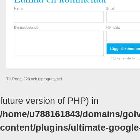
Namn
Email
Ditt meddelande
Hemsida
* Vi vet att du har 
Till Room 328 och ritprogrammet
future version of PHP) in
/home/u788161843/domains/golvk
content/plugins/ultimate-google