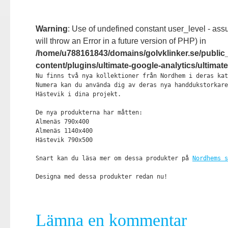
Warning
: Use of undefined constant user_level - assu
will throw an Error in a future version of PHP) in
/home/u788161843/domains/golvklinker.se/public
content/plugins/ultimate-google-analytics/ultima
Nu finns två nya kollektioner från Nordhem i deras kat
Numera kan du använda dig av deras nya handdukstorkare
Hästevik i dina projekt.

De nya produkterna har måtten:

Almenäs 790x400

Almenäs 1140x400

Hästevik 790x500

Snart kan du läsa mer om dessa produkter på 
Nordhems s
Designa med dessa produkter redan nu!
Lämna en kommentar