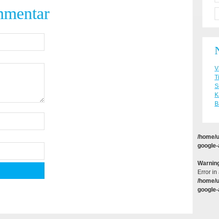
mmentar
V
T
S
K
B
/home/u
google-
Warnin
Error in
/home/u
google-