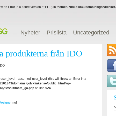
ow an Error in a future version of PHP) in
/home/u788161843/domains/golvklinker.s
Nyheter
Prislista
Uncategorized
ya produkterna från IDO
user_level - assumed 'user_level' (this will throw an Error in a
161843/domains/golvklinker.se/public_html/wp-
alytics/ultimate_ga.php
on line
524
esigner
nu!
S