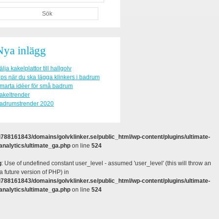
Nya inlägg
älja kakelplattor till hallgolv
ips när du ska lägga klinkers i badrum
marta idéer för små badrum
akeltrender
adrumstrender 2020
788161843/domains/golvklinker.se/public_html/wp-content/plugins/ultimate-
analytics/ultimate_ga.php
on line
524
g
: Use of undefined constant user_level - assumed 'user_level' (this will throw an
 a future version of PHP) in
788161843/domains/golvklinker.se/public_html/wp-content/plugins/ultimate-
analytics/ultimate_ga.php
on line
524