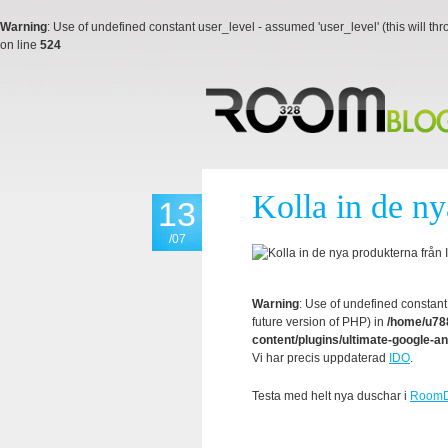
Warning
: Use of undefined constant user_level - assumed 'user_level' (this will thr
on line
524
Kolla in de n
13
/07
Warning
: Use of undefined constant 
future version of PHP) in
/home/u788
content/plugins/ultimate-google-an
Vi har precis uppdaterad
IDO
.
Testa med helt nya duschar i
RoomD