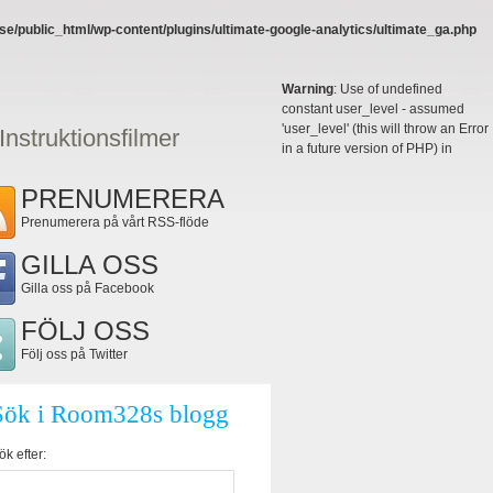
e/public_html/wp-content/plugins/ultimate-google-analytics/ultimate_ga.php
Warning
: Use of undefined
constant user_level - assumed
'user_level' (this will throw an Error
Instruktionsfilmer
in a future version of PHP) in
PRENUMERERA
Prenumerera på vårt RSS-flöde
GILLA OSS
Gilla oss på Facebook
FÖLJ OSS
Följ oss på Twitter
Sök i Room328s blogg
ök efter: