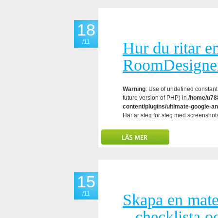
18
/11
Hur du ritar e
RoomDesigner 
Warning
: Use of undefined constant 
future version of PHP) in
/home/u788
content/plugins/ultimate-google-an
Här är steg för steg med screenshots
15
/11
Skapa en mate
– checklista o