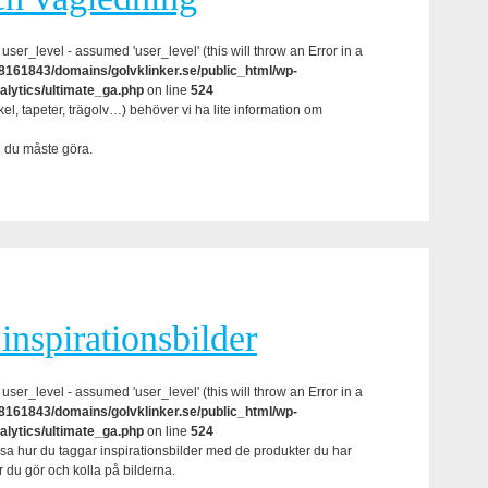
user_level - assumed 'user_level' (this will throw an Error in a
161843/domains/golvklinker.se/public_html/wp-
alytics/ultimate_ga.php
on line
524
el, tapeter, trägolv…) behöver vi ha lite information om
d du måste göra.
inspirationsbilder
user_level - assumed 'user_level' (this will throw an Error in a
161843/domains/golvklinker.se/public_html/wp-
alytics/ultimate_ga.php
on line
524
visa hur du taggar inspirationsbilder med de produkter du har
r du gör och kolla på bilderna.