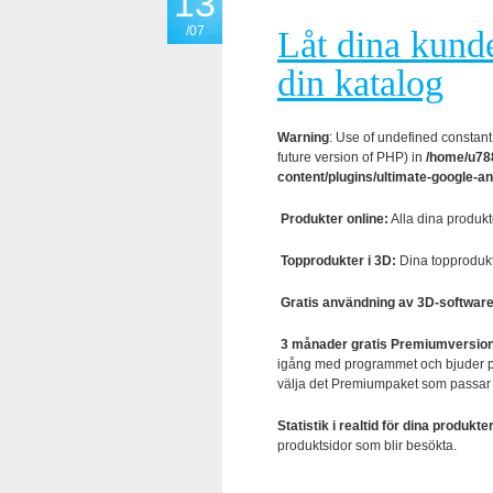
13
/07
Låt dina kund
din katalog
Warning
: Use of undefined constant 
future version of PHP) in
/home/u788
content/plugins/ultimate-google-an
Produkter online:
Alla dina produk
Topprodukter i 3D:
Dina topprodukte
Gratis användning av 3D-software
3 månader gratis Premiumversion f
igång med programmet och bjuder 
välja det Premiumpaket som passar d
Statistik i realtid för dina produkter
produktsidor som blir besökta.