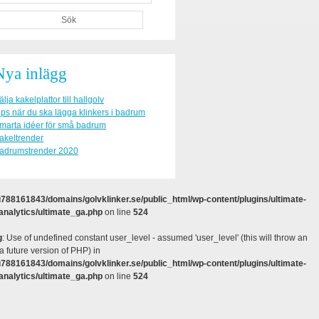
Nya inlägg
älja kakelplattor till hallgolv
ips när du ska lägga klinkers i badrum
marta idéer för små badrum
akeltrender
adrumstrender 2020
788161843/domains/golvklinker.se/public_html/wp-content/plugins/ultimate-
analytics/ultimate_ga.php
on line
524
g
: Use of undefined constant user_level - assumed 'user_level' (this will throw an
 a future version of PHP) in
788161843/domains/golvklinker.se/public_html/wp-content/plugins/ultimate-
analytics/ultimate_ga.php
on line
524