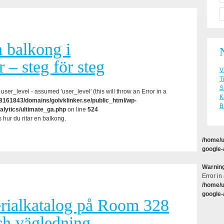
n balkong i
– steg för steg
V
T
S
user_level - assumed 'user_level' (this will throw an Error in a
K
161843/domains/golvklinker.se/public_html/wp-
B
alytics/ultimate_ga.php
on line
524
 hur du ritar en balkong.
/home/u
google-
Warnin
Error in
/home/u
google-
rialkatalog på Room 328
ch vägledning