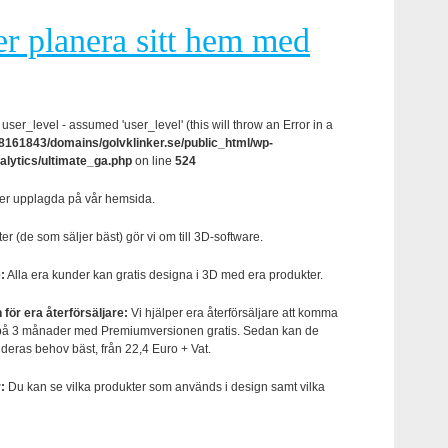
er planera sitt hem med
user_level - assumed 'user_level' (this will throw an Error in a
161843/domains/golvklinker.se/public_html/wp-
alytics/ultimate_ga.php
on line
524
ter upplagda på vår hemsida.
r (de som säljer bäst) gör vi om till 3D-software.
:
Alla era kunder kan gratis designa i 3D med era produkter.
ör era återförsäljare:
Vi hjälper era återförsäljare att komma
på 3 månader med Premiumversionen gratis. Sedan kan de
eras behov bäst, från 22,4 Euro + Vat.
:
Du kan se vilka produkter som används i design samt vilka