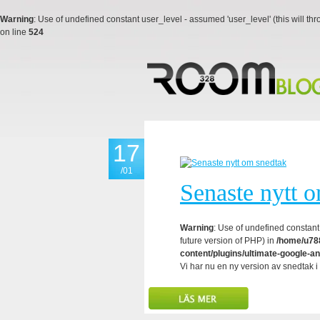
Warning
: Use of undefined constant user_level - assumed 'user_level' (this will thr
on line
524
17
/01
Senaste nytt 
Warning
: Use of undefined constant 
future version of PHP) in
/home/u788
content/plugins/ultimate-google-an
Vi har nu en ny version av snedtak i