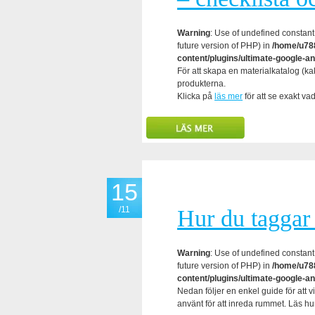
Warning
: Use of undefined constant 
future version of PHP) in
/home/u788
content/plugins/ultimate-google-an
För att skapa en materialkatalog (kak
produkterna.
Klicka på
läs mer
för att se exakt va
15
/11
Hur du taggar 
Warning
: Use of undefined constant 
future version of PHP) in
/home/u788
content/plugins/ultimate-google-an
Nedan följer en enkel guide för att 
använt för att inreda rummet. Läs hu