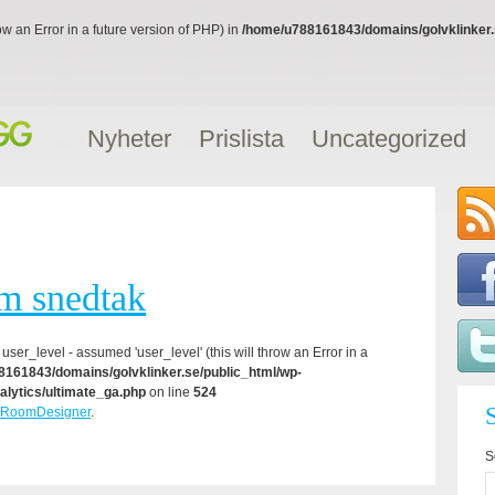
ow an Error in a future version of PHP) in
/home/u788161843/domains/golvklinker.s
Nyheter
Prislista
Uncategorized
om snedtak
user_level - assumed 'user_level' (this will throw an Error in a
161843/domains/golvklinker.se/public_html/wp-
alytics/ultimate_ga.php
on line
524
RoomDesigner
.
S