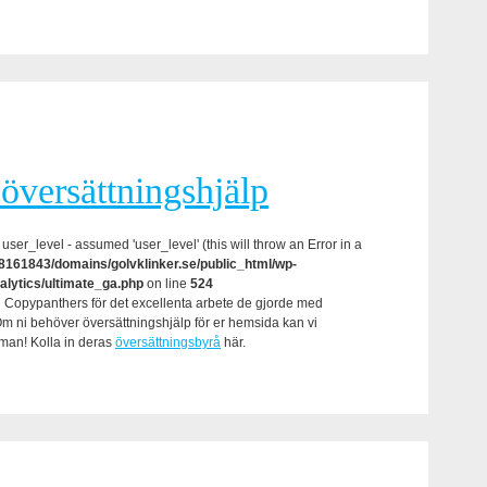
översättningshjälp
user_level - assumed 'user_level' (this will throw an Error in a
161843/domains/golvklinker.se/public_html/wp-
alytics/ultimate_ga.php
on line
524
Copypanthers för det excellenta arbete de gjorde med
 Om ni behöver översättningshjälp för er hemsida kan vi
man! Kolla in deras
översättningsbyrå
här.