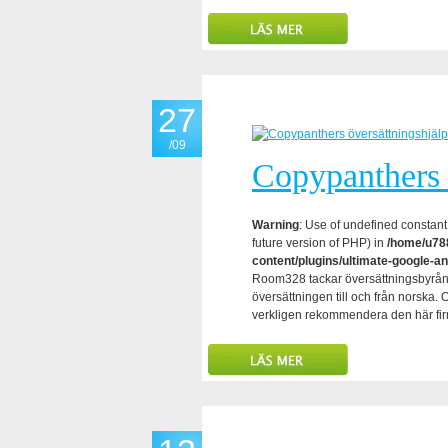
27
/09
Copypanthers 
Warning
: Use of undefined constant 
future version of PHP) in
/home/u788
content/plugins/ultimate-google-an
Room328 tackar översättningsbyrån 
översättningen till och från norska.
verkligen rekommendera den här fir