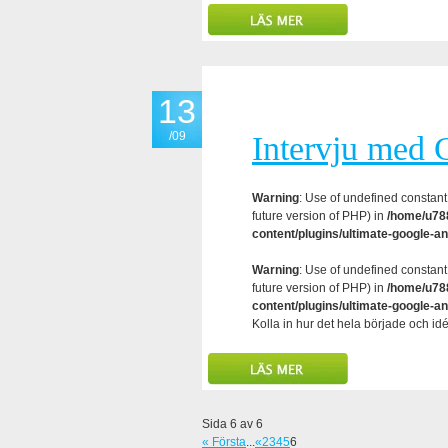
13
/09
Intervju med
Warning
: Use of undefined constant 
future version of PHP) in
/home/u788
content/plugins/ultimate-google-an
Warning
: Use of undefined constant 
future version of PHP) in
/home/u788
content/plugins/ultimate-google-an
Kolla in hur det hela började och
Sida 6 av 6
« Första
...
«
2
3
4
5
6