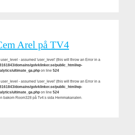
 Cem Arel på TV4
user_level - assumed 'user_level' (this will throw an Error in a
161843/domains/golvklinker.se/public_html/wp-
alytics/ultimate_ga.php
on line
524
user_level - assumed 'user_level' (this will throw an Error in a
161843/domains/golvklinker.se/public_html/wp-
alytics/ultimate_ga.php
on line
524
 idén bakom Room328 på Tv4:s sida Hemmakanalen.