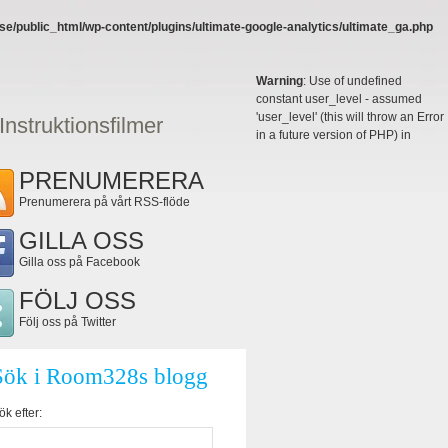
e/public_html/wp-content/plugins/ultimate-google-analytics/ultimate_ga.php
Warning
: Use of undefined
constant user_level - assumed
'user_level' (this will throw an Error
Instruktionsfilmer
in a future version of PHP) in
PRENUMERERA
Prenumerera på vårt RSS-flöde
GILLA OSS
Gilla oss på Facebook
FÖLJ OSS
Följ oss på Twitter
Sök i Room328s blogg
ök efter: